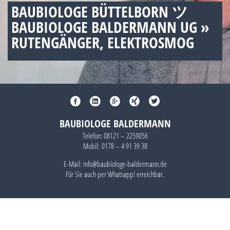
BAUBIOLOGE BÜTTELBORN ツ
BAUBIOLOGE BALDERMANN UG »
RUTENGÄNGER, ELEKTROSMOG
BAUBIOLOGE BALDERMANN
Telefon:
08121 – 2259056
Mobil:
0178 – 4 91 39 38
E-Mail: info@baubiologe-baldermann.de
Für Sie auch per
Whatsapp!
erreichbar.