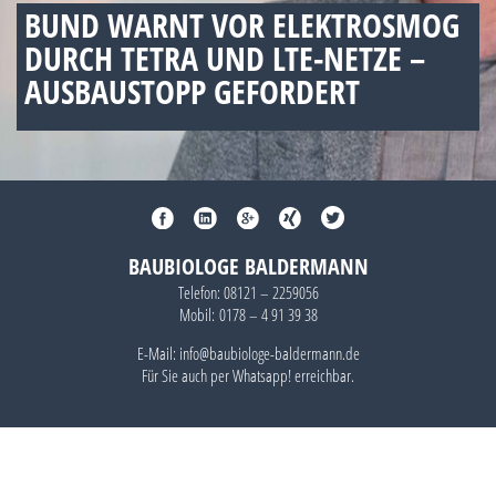
BUND WARNT VOR ELEKTROSMOG
DURCH TETRA UND LTE-NETZE –
AUSBAUSTOPP GEFORDERT
BAUBIOLOGE BALDERMANN
Telefon:
08121 – 2259056
Mobil:
0178 – 4 91 39 38
E-Mail: info@baubiologe-baldermann.de
Für Sie auch per
Whatsapp!
erreichbar.