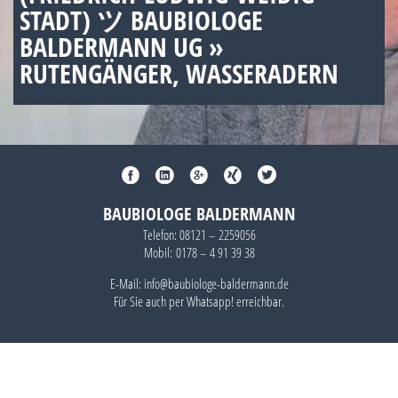
STADT) ツ BAUBIOLOGE
BALDERMANN UG »
RUTENGÄNGER, WASSERADERN
BAUBIOLOGE BALDERMANN
Telefon:
08121 – 2259056
Mobil:
0178 – 4 91 39 38
E-Mail: info@baubiologe-baldermann.de
Für Sie auch per
Whatsapp!
erreichbar.