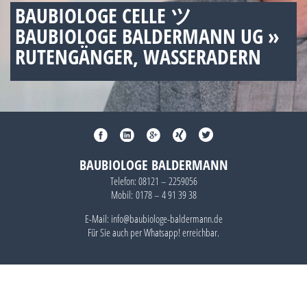
BAUBIOLOGE CELLE ツ
BAUBIOLOGE BALDERMANN UG »
RUTENGÄNGER, WASSERADERN
BAUBIOLOGE BALDERMANN
Telefon:
08121 – 2259056
Mobil:
0178 – 4 91 39 38
E-Mail: info@baubiologe-baldermann.de
Für Sie auch per
Whatsapp!
erreichbar.