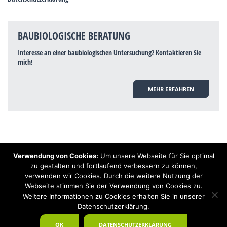
BAUBIOLOGISCHE BERATUNG
Interesse an einer baubiologischen Untersuchung? Kontaktieren Sie
mich!
MEHR ERFAHREN
Verwendung von Cookies:
Um unsere Webseite für Sie optimal
Hinweis: Trotz zahlreicher Studien, die einen Zusammenhang zwischen
zu gestalten und fortlaufend verbessern zu können,
Elektrosmog und gesundheitlichen Problemen aufzeigen, ist es von der
verwenden wir Cookies. Durch die weitere Nutzung der
praktischen Schulmedizin bisher wissenschaftlich nicht anerkannt, dass
Elektrosmog und Erdstrahlen gesundheitliche Auswirkungen haben können.
Webseite stimmen Sie der Verwendung von Cookies zu.
Ähnliches galt auch über Jahrzehnte für die Akkupunktur und die
Weitere Informationen zu Cookies erhalten Sie in unserer
Homöopathie. Sie suchen einen Baubiologen? Baubiologe Baldermnn - Ihr
Datenschutzerklärung.
Spezialist für gesunden Schlaf!
OK
DATENSCHUTZERKLÄRUNG