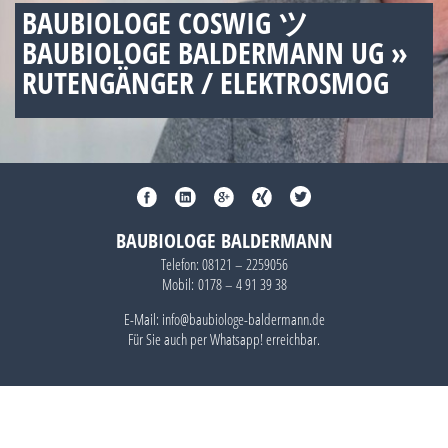
BAUBIOLOGE COSWIG ツ
BAUBIOLOGE BALDERMANN UG »
RUTENGÄNGER / ELEKTROSMOG
BAUBIOLOGE BALDERMANN
Telefon:
08121 – 2259056
Mobil:
0178 – 4 91 39 38
E-Mail: info@baubiologe-baldermann.de
Für Sie auch per
Whatsapp!
erreichbar.