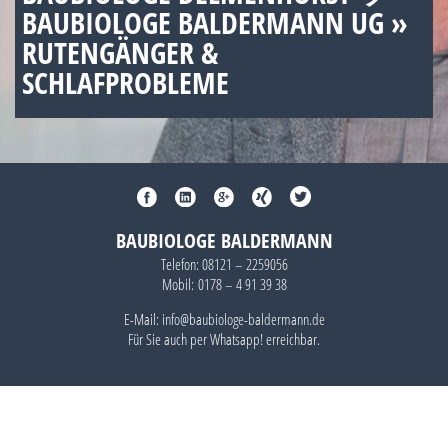
BAUBIOLOGE BALDERMANN UG »
RUTENGÄNGER &
SCHLAFPROBLEME
BAUBIOLOGE BALDERMANN
Telefon:
08121 – 2259056
Mobil:
0178 – 4 91 39 38
E-Mail: info@baubiologe-baldermann.de
Für Sie auch per
Whatsapp!
erreichbar.