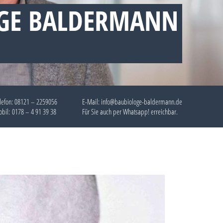
OGE BALDERMANN
lefon:
08121 – 2259056
E-Mail: info@baubiologe-baldermann.de
bil:
0178 – 4 91 39 38
Für Sie auch per
Whatsapp!
erreichbar.