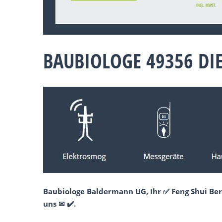
BAUBIOLOGE 49356 DI
Baubiologe Baldermann UG, Ihr ✅ Feng Shui Ber
uns ✉ ✔️.