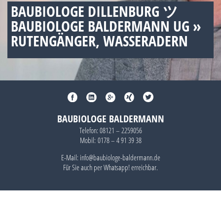
BAUBIOLOGE DILLENBURG ツ
BAUBIOLOGE BALDERMANN UG »
RUTENGÄNGER, WASSERADERN
BAUBIOLOGE BALDERMANN
Telefon:
08121 – 2259056
Mobil:
0178 – 4 91 39 38
E-Mail: info@baubiologe-baldermann.de
Für Sie auch per
Whatsapp!
erreichbar.