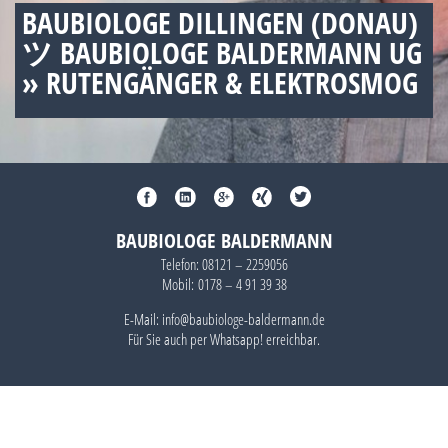
BAUBIOLOGE DILLINGEN (DONAU)
ツ BAUBIOLOGE BALDERMANN UG
» RUTENGÄNGER & ELEKTROSMOG
BAUBIOLOGE BALDERMANN
Telefon:
08121 – 2259056
Mobil:
0178 – 4 91 39 38
E-Mail: info@baubiologe-baldermann.de
Für Sie auch per
Whatsapp!
erreichbar.