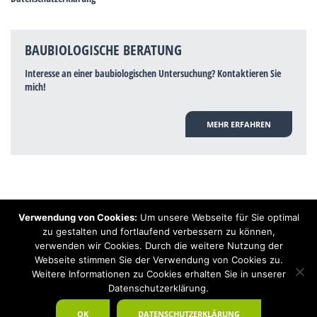
BAUBIOLOGISCHE BERATUNG
Interesse an einer baubiologischen Untersuchung? Kontaktieren Sie
mich!
MEHR ERFAHREN
Verwendung von Cookies:
Um unsere Webseite für Sie optimal
Hinweis: Trotz zahlreicher Studien, die einen Zusammenhang zwischen
zu gestalten und fortlaufend verbessern zu können,
Elektrosmog und gesundheitlichen Problemen aufzeigen, ist es von der
verwenden wir Cookies. Durch die weitere Nutzung der
praktischen Schulmedizin bisher wissenschaftlich nicht anerkannt, dass
Elektrosmog und Erdstrahlen gesundheitliche Auswirkungen haben können.
Webseite stimmen Sie der Verwendung von Cookies zu.
Ähnliches galt auch über Jahrzehnte für die Akkupunktur und die
Weitere Informationen zu Cookies erhalten Sie in unserer
Homöopathie. Sie suchen einen Baubiologen? Baubiologe Baldermnn - Ihr
Datenschutzerklärung.
Spezialist für gesunden Schlaf!
OK
DATENSCHUTZERKLÄRUNG