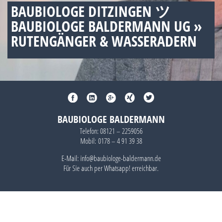
BAUBIOLOGE DITZINGEN ツ
BAUBIOLOGE BALDERMANN UG »
RUTENGÄNGER & WASSERADERN
BAUBIOLOGE BALDERMANN
Telefon:
08121 – 2259056
Mobil:
0178 – 4 91 39 38
E-Mail: info@baubiologe-baldermann.de
Für Sie auch per
Whatsapp!
erreichbar.