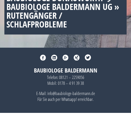
BAUBIOLOGE BALDERMANN UG »
RUTENGÄNGER /
SCHLAFPROBLEME
BAUBIOLOGE BALDERMANN
Telefon:
08121 – 2259056
Mobil:
0178 – 4 91 39 38
E-Mail: info@baubiologe-baldermann.de
Für Sie auch per
Whatsapp!
erreichbar.