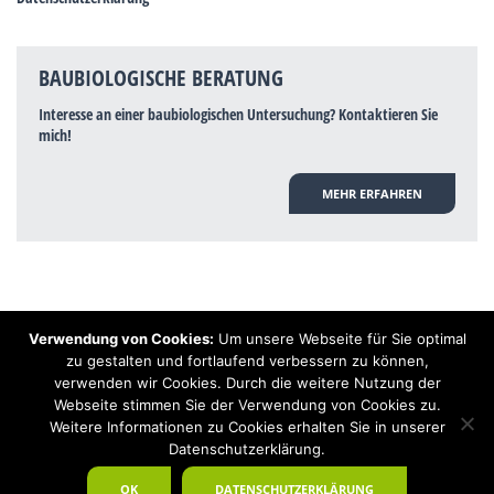
BAUBIOLOGISCHE BERATUNG
Interesse an einer baubiologischen Untersuchung? Kontaktieren Sie
mich!
MEHR ERFAHREN
Verwendung von Cookies:
Um unsere Webseite für Sie optimal
Hinweis: Trotz zahlreicher Studien, die einen Zusammenhang zwischen
zu gestalten und fortlaufend verbessern zu können,
Elektrosmog und gesundheitlichen Problemen aufzeigen, ist es von der
verwenden wir Cookies. Durch die weitere Nutzung der
praktischen Schulmedizin bisher wissenschaftlich nicht anerkannt, dass
Elektrosmog und Erdstrahlen gesundheitliche Auswirkungen haben können.
Webseite stimmen Sie der Verwendung von Cookies zu.
Ähnliches galt auch über Jahrzehnte für die Akkupunktur und die
Weitere Informationen zu Cookies erhalten Sie in unserer
Homöopathie. Sie suchen einen Baubiologen? Baubiologe Baldermnn - Ihr
Datenschutzerklärung.
Spezialist für gesunden Schlaf!
OK
DATENSCHUTZERKLÄRUNG