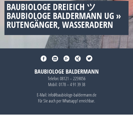
BAUBIOLOGE DREIEICH ツ
BAUBIOLOGE BALDERMANN UG »
RUTENGÄNGER, WASSERADERN
BAUBIOLOGE BALDERMANN
Telefon:
08121 – 2259056
Mobil:
0178 – 4 91 39 38
E-Mail: info@baubiologe-baldermann.de
Für Sie auch per
Whatsapp!
erreichbar.