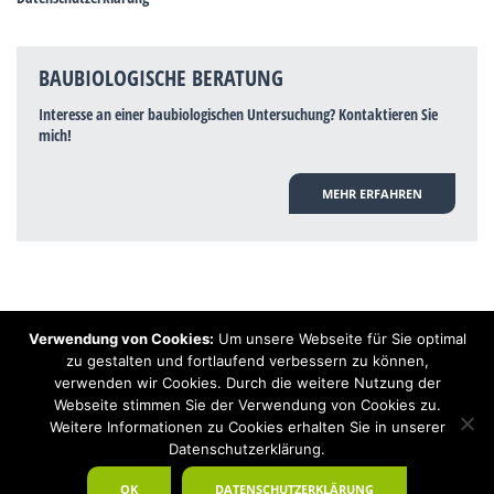
BAUBIOLOGISCHE BERATUNG
Interesse an einer baubiologischen Untersuchung? Kontaktieren Sie
mich!
MEHR ERFAHREN
Verwendung von Cookies:
Um unsere Webseite für Sie optimal
Hinweis: Trotz zahlreicher Studien, die einen Zusammenhang zwischen
zu gestalten und fortlaufend verbessern zu können,
Elektrosmog und gesundheitlichen Problemen aufzeigen, ist es von der
verwenden wir Cookies. Durch die weitere Nutzung der
praktischen Schulmedizin bisher wissenschaftlich nicht anerkannt, dass
Elektrosmog und Erdstrahlen gesundheitliche Auswirkungen haben können.
Webseite stimmen Sie der Verwendung von Cookies zu.
Ähnliches galt auch über Jahrzehnte für die Akkupunktur und die
Weitere Informationen zu Cookies erhalten Sie in unserer
Homöopathie. Sie suchen einen Baubiologen? Baubiologe Baldermnn - Ihr
Datenschutzerklärung.
Spezialist für gesunden Schlaf!
OK
DATENSCHUTZERKLÄRUNG