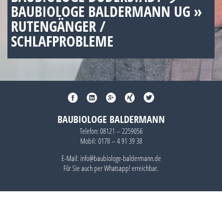
BAUBIOLOGE BALDERMANN UG »
RUTENGÄNGER /
SCHLAFPROBLEME
BAUBIOLOGE BALDERMANN
Telefon:
08121 – 2259056
Mobil:
0178 – 4 91 39 38
E-Mail: info@baubiologe-baldermann.de
Für Sie auch per
Whatsapp!
erreichbar.