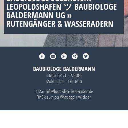
LEOPOLDSHAFEN ツ BAUBIOLOGE
BALDERMANN UG »
RUTENGÄNGER & WASSERADERN
BAUBIOLOGE BALDERMANN
Telefon:
08121 – 2259056
Mobil:
0178 – 4 91 39 38
E-Mail: info@baubiologe-baldermann.de
Für Sie auch per
Whatsapp!
erreichbar.