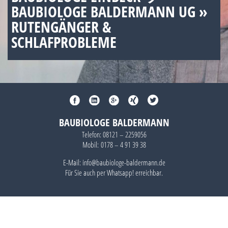
BAUBIOLOGE BALDERMANN UG »
RUTENGÄNGER &
SCHLAFPROBLEME
BAUBIOLOGE BALDERMANN
Telefon:
08121 – 2259056
Mobil:
0178 – 4 91 39 38
E-Mail: info@baubiologe-baldermann.de
Für Sie auch per
Whatsapp!
erreichbar.