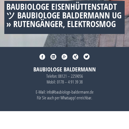
BAUBIOLOGE EISENHÜTTENSTADT
ツ BAUBIOLOGE BALDERMANN UG
» RUTENGÄNGER, ELEKTROSMOG
BAUBIOLOGE BALDERMANN
Telefon:
08121 – 2259056
Mobil:
0178 – 4 91 39 38
E-Mail: info@baubiologe-baldermann.de
Für Sie auch per
Whatsapp!
erreichbar.