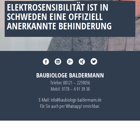
ELEKTROSENSIBILITÄT IST IN
SCHWEDEN EINE OFFIZIELL
ANERKANNTE BEHINDERUNG
BAUBIOLOGE BALDERMANN
Telefon:
08121 – 2259056
Mobil:
0178 – 4 91 39 38
E-Mail: info@baubiologe-baldermann.de
Für Sie auch per
Whatsapp!
erreichbar.