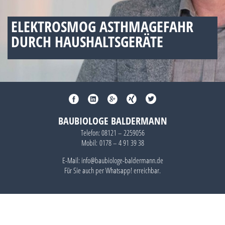
ELEKTROSMOG ASTHMAGEFAHR
DURCH HAUSHALTSGERÄTE
BAUBIOLOGE BALDERMANN
Telefon:
08121 – 2259056
Mobil:
0178 – 4 91 39 38
E-Mail: info@baubiologe-baldermann.de
Für Sie auch per
Whatsapp!
erreichbar.