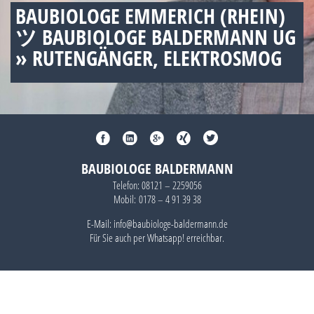
BAUBIOLOGE EMMERICH (RHEIN)
ツ BAUBIOLOGE BALDERMANN UG
» RUTENGÄNGER, ELEKTROSMOG
BAUBIOLOGE BALDERMANN
Telefon:
08121 – 2259056
Mobil:
0178 – 4 91 39 38
E-Mail: info@baubiologe-baldermann.de
Für Sie auch per
Whatsapp!
erreichbar.