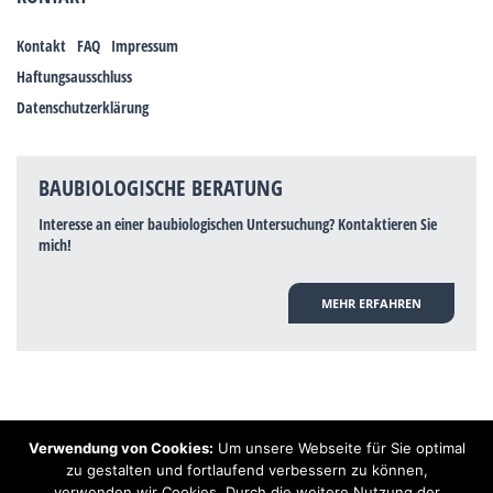
Kontakt
FAQ
Impressum
Haftungsausschluss
Datenschutzerklärung
BAUBIOLOGISCHE BERATUNG
Interesse an einer baubiologischen Untersuchung? Kontaktieren Sie
mich!
MEHR ERFAHREN
Verwendung von Cookies:
Um unsere Webseite für Sie optimal
Hinweis: Trotz zahlreicher Studien, die einen Zusammenhang zwischen
zu gestalten und fortlaufend verbessern zu können,
Elektrosmog und gesundheitlichen Problemen aufzeigen, ist es von der
verwenden wir Cookies. Durch die weitere Nutzung der
praktischen Schulmedizin bisher wissenschaftlich nicht anerkannt, dass