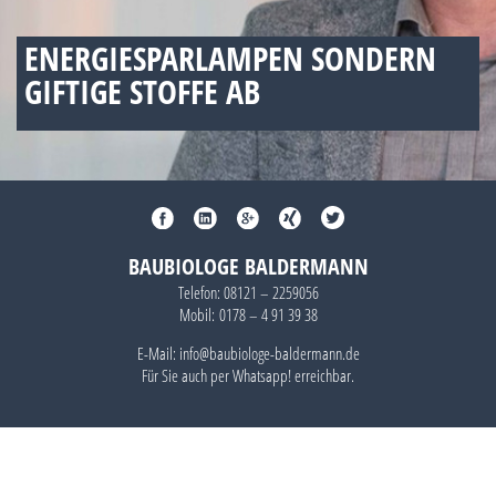
ENERGIESPARLAMPEN SONDERN
GIFTIGE STOFFE AB
BAUBIOLOGE BALDERMANN
Telefon:
08121 – 2259056
Mobil:
0178 – 4 91 39 38
E-Mail: info@baubiologe-baldermann.de
Für Sie auch per
Whatsapp!
erreichbar.