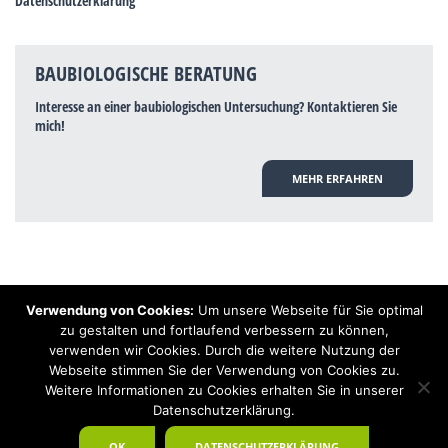
Datenschutzerklärung
BAUBIOLOGISCHE BERATUNG
Interesse an einer baubiologischen Untersuchung? Kontaktieren Sie
mich!
MEHR ERFAHREN
Verwendung von Cookies:
Um unsere Webseite für Sie optimal
Hinweis: Trotz zahlreicher Studien, die einen Zusammenhang zwischen
zu gestalten und fortlaufend verbessern zu können,
Elektrosmog und gesundheitlichen Problemen aufzeigen, ist es von der
verwenden wir Cookies. Durch die weitere Nutzung der
praktischen Schulmedizin bisher wissenschaftlich nicht anerkannt, dass
Elektrosmog und Erdstrahlen gesundheitliche Auswirkungen haben können.
Webseite stimmen Sie der Verwendung von Cookies zu.
Ähnliches galt auch über Jahrzehnte für die Akkupunktur und die
Weitere Informationen zu Cookies erhalten Sie in unserer
Homöopathie. Sie suchen einen Baubiologen? Baubiologe Baldermnn - Ihr
Datenschutzerklärung.
Spezialist für gesunden Schlaf!
OK
DATENSCHUTZERKLÄRUNG