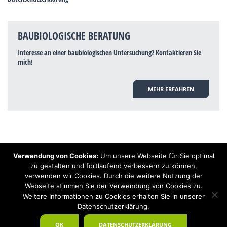
BAUBIOLOGISCHE BERATUNG
Interesse an einer baubiologischen Untersuchung? Kontaktieren Sie
mich!
MEHR ERFAHREN
Verwendung von Cookies:
Um unsere Webseite für Sie optimal
Hinweis: Trotz zahlreicher Studien, die einen Zusammenhang zwischen
zu gestalten und fortlaufend verbessern zu können,
Elektrosmog und gesundheitlichen Problemen aufzeigen, ist es von der
verwenden wir Cookies. Durch die weitere Nutzung der
praktischen Schulmedizin bisher wissenschaftlich nicht anerkannt, dass
Elektrosmog und Erdstrahlen gesundheitliche Auswirkungen haben können.
Webseite stimmen Sie der Verwendung von Cookies zu.
Ähnliches galt auch über Jahrzehnte für die Akkupunktur und die
Weitere Informationen zu Cookies erhalten Sie in unserer
Homöopathie. Sie suchen einen Baubiologen? Baubiologe Baldermnn - Ihr
Datenschutzerklärung.
Spezialist für gesunden Schlaf!
OK
DATENSCHUTZERKLÄRUNG