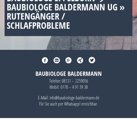
BAUBIOLOGE BALDERMANN UG »
RUTENGÄNGER /
SCHLAFPROBLEME
BAUBIOLOGE BALDERMANN
Telefon:
08121 – 2259056
Mobil:
0178 – 4 91 39 38
E-Mail: info@baubiologe-baldermann.de
Für Sie auch per
Whatsapp!
erreichbar.