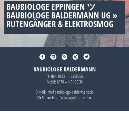
BAUBIOLOGE EPPINGEN ツ
BAUBIOLOGE BALDERMANN UG »
RUTENGÄNGER & ELEKTROSMOG
BAUBIOLOGE BALDERMANN
Telefon:
08121 – 2259056
Mobil:
0178 – 4 91 39 38
E-Mail: info@baubiologe-baldermann.de
Für Sie auch per
Whatsapp!
erreichbar.