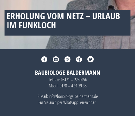
ERHOLUNG VOM NETZ – URLAUB
IM FUNKLOCH
BAUBIOLOGE BALDERMANN
Telefon:
08121 – 2259056
Mobil:
0178 – 4 91 39 38
E-Mail: info@baubiologe-baldermann.de
Für Sie auch per
Whatsapp!
erreichbar.