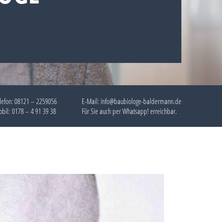
lefon:
08121 – 2259056
E-Mail: info@baubiologe-baldermann.de
bil:
0178 – 4 91 39 38
Für Sie auch per
Whatsapp!
erreichbar.