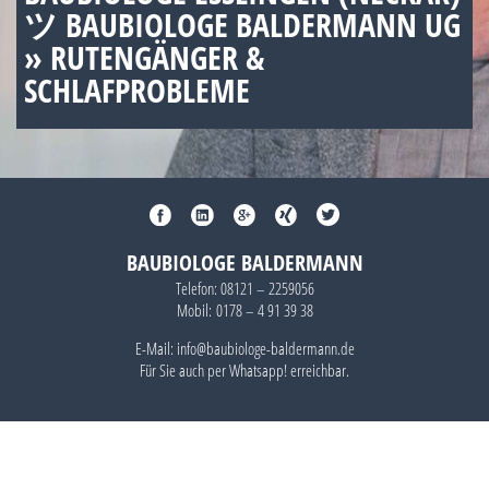
ツ BAUBIOLOGE BALDERMANN UG
» RUTENGÄNGER &
SCHLAFPROBLEME
BAUBIOLOGE BALDERMANN
Telefon:
08121 – 2259056
Mobil:
0178 – 4 91 39 38
E-Mail: info@baubiologe-baldermann.de
Für Sie auch per
Whatsapp!
erreichbar.