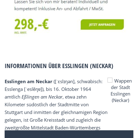
INFORMATIONEN ÜBER ESSLINGEN (NECKAR)
Esslingen am Neckar
([ˈɛslɪŋən], schwäbisch:
Esslenga [ˈeslẽŋɐ]), bis 16. Oktober 1964
amtlich
Eßlingen am Neckar
, etwa zehn
Kilometer südöstlich der Stadtmitte von
Stuttgart und inmitten der gleichnamigen Region
gelegen, ist Große Kreisstadt und zugleich die
zweitgrößte Mittelstadt Baden-Württembergs
sowie dessen elftgrößte Stadt. Sie ist Sitz des