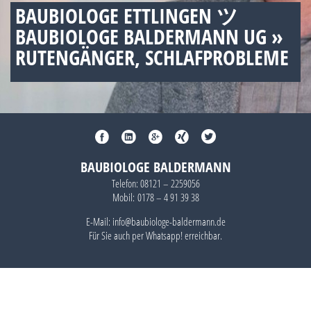
BAUBIOLOGE ETTLINGEN ツ
BAUBIOLOGE BALDERMANN UG »
RUTENGÄNGER, SCHLAFPROBLEME
BAUBIOLOGE BALDERMANN
Telefon:
08121 – 2259056
Mobil:
0178 – 4 91 39 38
E-Mail: info@baubiologe-baldermann.de
Für Sie auch per
Whatsapp!
erreichbar.