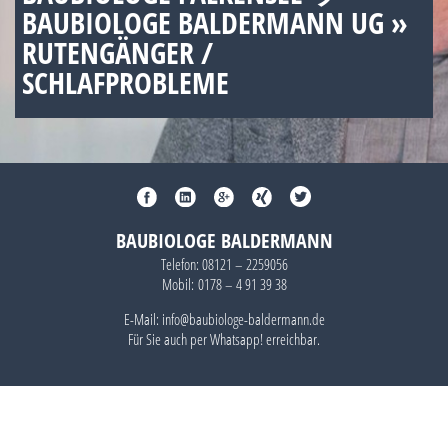
BAUBIOLOGE BALDERMANN UG »
RUTENGÄNGER /
SCHLAFPROBLEME
BAUBIOLOGE BALDERMANN
Telefon:
08121 – 2259056
Mobil:
0178 – 4 91 39 38
E-Mail: info@baubiologe-baldermann.de
Für Sie auch per
Whatsapp!
erreichbar.