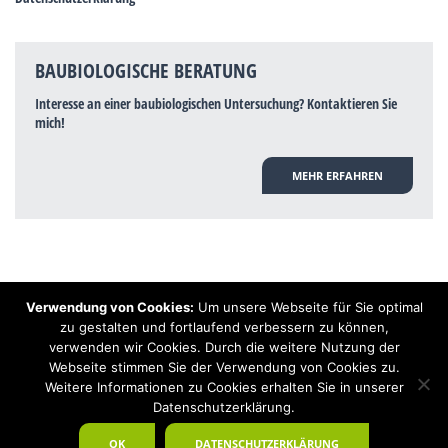
BAUBIOLOGISCHE BERATUNG
Interesse an einer baubiologischen Untersuchung? Kontaktieren Sie
mich!
MEHR ERFAHREN
Verwendung von Cookies:
Um unsere Webseite für Sie optimal
Hinweis: Trotz zahlreicher Studien, die einen Zusammenhang zwischen
zu gestalten und fortlaufend verbessern zu können,
Elektrosmog und gesundheitlichen Problemen aufzeigen, ist es von der
verwenden wir Cookies. Durch die weitere Nutzung der
praktischen Schulmedizin bisher wissenschaftlich nicht anerkannt, dass
Elektrosmog und Erdstrahlen gesundheitliche Auswirkungen haben können.
Webseite stimmen Sie der Verwendung von Cookies zu.
Ähnliches galt auch über Jahrzehnte für die Akkupunktur und die
Weitere Informationen zu Cookies erhalten Sie in unserer
Homöopathie. Sie suchen einen Baubiologen? Baubiologe Baldermnn - Ihr
Datenschutzerklärung.
Spezialist für gesunden Schlaf!
OK
DATENSCHUTZERKLÄRUNG