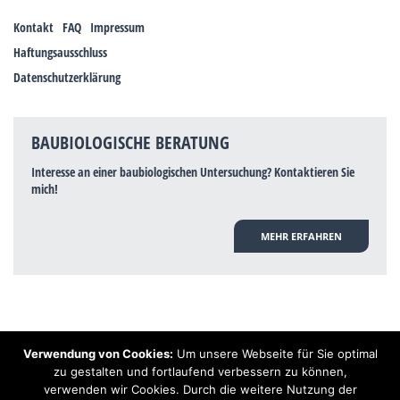
Kontakt
FAQ
Impressum
Haftungsausschluss
Datenschutzerklärung
BAUBIOLOGISCHE BERATUNG
Interesse an einer baubiologischen Untersuchung? Kontaktieren Sie
mich!
MEHR ERFAHREN
Verwendung von Cookies:
Um unsere Webseite für Sie optimal
Hinweis: Trotz zahlreicher Studien, die einen Zusammenhang zwischen
zu gestalten und fortlaufend verbessern zu können,
Elektrosmog und gesundheitlichen Problemen aufzeigen, ist es von der
verwenden wir Cookies. Durch die weitere Nutzung der
praktischen Schulmedizin bisher wissenschaftlich nicht anerkannt, dass