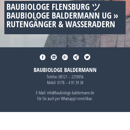
BAUBIOLOGE FLENSBURG ツ
BAUBIOLOGE BALDERMANN UG »
RUTENGÄNGER & WASSERADERN
BAUBIOLOGE BALDERMANN
Telefon:
08121 – 2259056
Mobil:
0178 – 4 91 39 38
E-Mail: info@baubiologe-baldermann.de
Für Sie auch per
Whatsapp!
erreichbar.