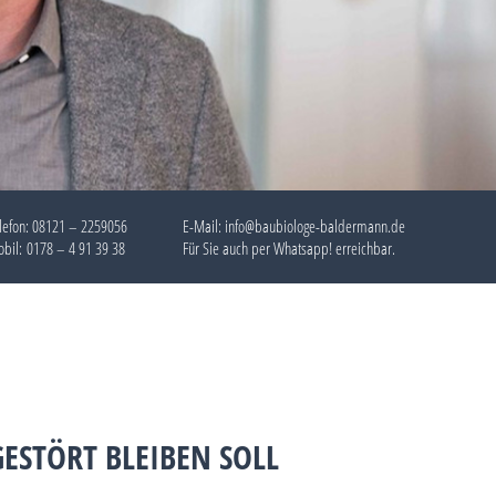
lefon:
08121 – 2259056
E-Mail: info@baubiologe-baldermann.de
bil:
0178 – 4 91 39 38
Für Sie auch per
Whatsapp!
erreichbar.
ESTÖRT BLEIBEN SOLL