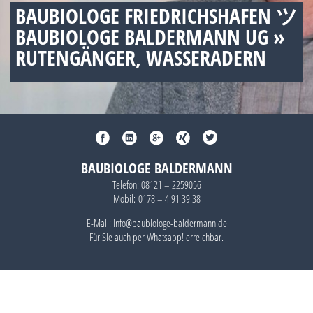
BAUBIOLOGE FRIEDRICHSHAFEN ツ
BAUBIOLOGE BALDERMANN UG »
RUTENGÄNGER, WASSERADERN
BAUBIOLOGE BALDERMANN
Telefon:
08121 – 2259056
Mobil:
0178 – 4 91 39 38
E-Mail: info@baubiologe-baldermann.de
Für Sie auch per
Whatsapp!
erreichbar.