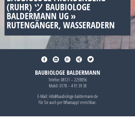
(RUHR) ツ BAUBIOLOGE
BALDERMANN UG »
RUTENGÄNGER, WASSERADERN
BAUBIOLOGE BALDERMANN
Telefon:
08121 – 2259056
Mobil:
0178 – 4 91 39 38
E-Mail: info@baubiologe-baldermann.de
Für Sie auch per
Whatsapp!
erreichbar.