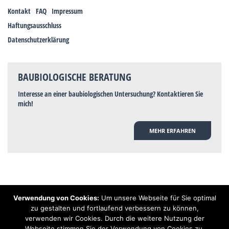
Kontakt
FAQ
Impressum
Haftungsausschluss
Datenschutzerklärung
BAUBIOLOGISCHE BERATUNG
Interesse an einer baubiologischen Untersuchung? Kontaktieren Sie
mich!
MEHR ERFAHREN
Verwendung von Cookies:
Um unsere Webseite für Sie optimal
Hinweis: Trotz zahlreicher Studien, die einen Zusammenhang zwischen
zu gestalten und fortlaufend verbessern zu können,
Elektrosmog und gesundheitlichen Problemen aufzeigen, ist es von der
verwenden wir Cookies. Durch die weitere Nutzung der
praktischen Schulmedizin bisher wissenschaftlich nicht anerkannt, dass
Elektrosmog und Erdstrahlen gesundheitliche Auswirkungen haben können.
Webseite stimmen Sie der Verwendung von Cookies zu.