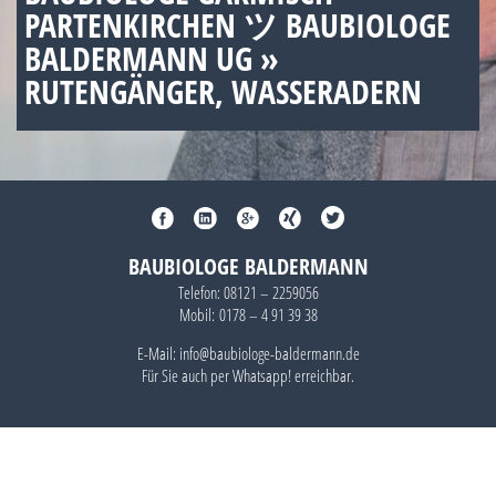
PARTENKIRCHEN ツ BAUBIOLOGE
BALDERMANN UG »
RUTENGÄNGER, WASSERADERN
BAUBIOLOGE BALDERMANN
Telefon:
08121 – 2259056
Mobil:
0178 – 4 91 39 38
E-Mail: info@baubiologe-baldermann.de
Für Sie auch per
Whatsapp!
erreichbar.