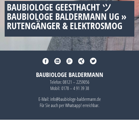
BAUBIOLOGE GEESTHACHT ツ
BAUBIOLOGE BALDERMANN UG »
RUTENGÄNGER & ELEKTROSMOG
BAUBIOLOGE BALDERMANN
Telefon:
08121 – 2259056
Mobil:
0178 – 4 91 39 38
E-Mail: info@baubiologe-baldermann.de
Für Sie auch per
Whatsapp!
erreichbar.