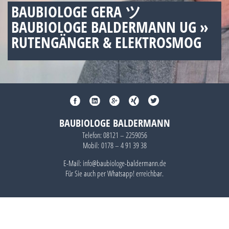
BAUBIOLOGE GERA ツ
BAUBIOLOGE BALDERMANN UG »
RUTENGÄNGER & ELEKTROSMOG
BAUBIOLOGE BALDERMANN
Telefon:
08121 – 2259056
Mobil:
0178 – 4 91 39 38
E-Mail: info@baubiologe-baldermann.de
Für Sie auch per
Whatsapp!
erreichbar.