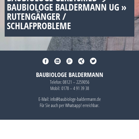
BAUBIOLOGE BALDERMANN UG »
RUTENGÄNGER /
SCHLAFPROBLEME
BAUBIOLOGE BALDERMANN
Telefon:
08121 – 2259056
Mobil:
0178 – 4 91 39 38
E-Mail: info@baubiologe-baldermann.de
Für Sie auch per
Whatsapp!
erreichbar.