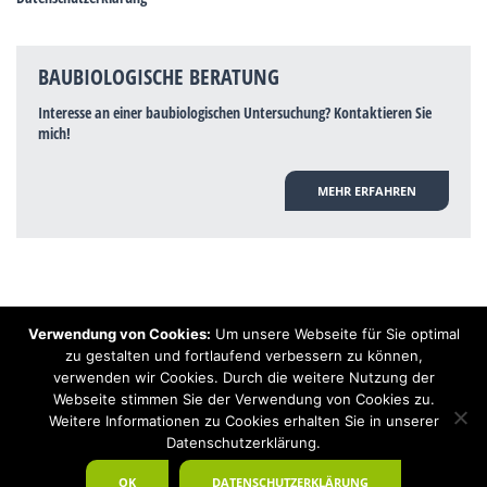
BAUBIOLOGISCHE BERATUNG
Interesse an einer baubiologischen Untersuchung? Kontaktieren Sie
mich!
MEHR ERFAHREN
Verwendung von Cookies:
Um unsere Webseite für Sie optimal
Hinweis: Trotz zahlreicher Studien, die einen Zusammenhang zwischen
zu gestalten und fortlaufend verbessern zu können,
Elektrosmog und gesundheitlichen Problemen aufzeigen, ist es von der
verwenden wir Cookies. Durch die weitere Nutzung der
praktischen Schulmedizin bisher wissenschaftlich nicht anerkannt, dass
Elektrosmog und Erdstrahlen gesundheitliche Auswirkungen haben können.
Webseite stimmen Sie der Verwendung von Cookies zu.
Ähnliches galt auch über Jahrzehnte für die Akkupunktur und die
Weitere Informationen zu Cookies erhalten Sie in unserer
Homöopathie. Sie suchen einen Baubiologen? Baubiologe Baldermnn - Ihr
Datenschutzerklärung.
Spezialist für gesunden Schlaf!
OK
DATENSCHUTZERKLÄRUNG