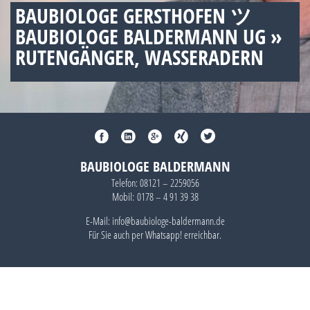
BAUBIOLOGE GERSTHOFEN ツ
BAUBIOLOGE BALDERMANN UG »
RUTENGÄNGER, WASSERADERN
BAUBIOLOGE BALDERMANN
Telefon:
08121 – 2259056
Mobil:
0178 – 4 91 39 38
E-Mail: info@baubiologe-baldermann.de
Für Sie auch per
Whatsapp!
erreichbar.