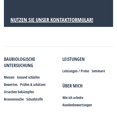
Ruhrgebietes und erhielt 1919 auch Stadtrechte.
Im Zweiten Weltkrieg wurde sie stark zerstört.
NUTZEN SIE UNSER KONTAKTFORMULAR!
BAUBIOLOGISCHE
LEISTUNGEN
UNTERSUCHUNG
Leistungen / Preise
Seminare
Messen
Gesund schlafen
Bewerten
Prüfen & schützen
ÜBER MICH
Ursachen bekämpfen
Wie ich arbeite
Brunnensuche
Schadstoffe
Kundenbewertungen