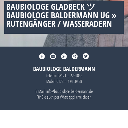
BAUBIOLOGE GLADBECK ツ
BAUBIOLOGE BALDERMANN UG »
RUTENGÄNGER / WASSERADERN
BAUBIOLOGE BALDERMANN
Telefon:
08121 – 2259056
Mobil:
0178 – 4 91 39 38
E-Mail: info@baubiologe-baldermann.de
Für Sie auch per
Whatsapp!
erreichbar.