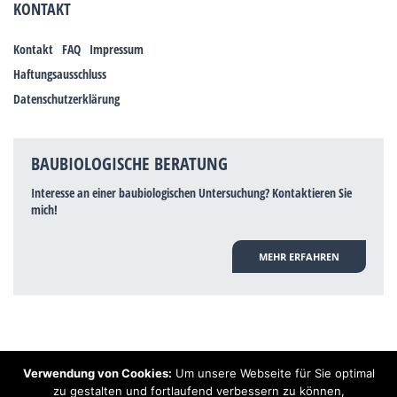
KONTAKT
Kontakt
FAQ
Impressum
Haftungsausschluss
Datenschutzerklärung
BAUBIOLOGISCHE BERATUNG
Interesse an einer baubiologischen Untersuchung? Kontaktieren Sie
mich!
MEHR ERFAHREN
Verwendung von Cookies:
Um unsere Webseite für Sie optimal
Hinweis: Trotz zahlreicher Studien, die einen Zusammenhang zwischen
zu gestalten und fortlaufend verbessern zu können,
Elektrosmog und gesundheitlichen Problemen aufzeigen, ist es von der