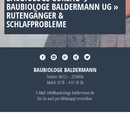
BAUBIOLOGE BALDERMANN UG »
RUTENGÄNGER &
SCHLAFPROBLEME
BAUBIOLOGE BALDERMANN
Telefon:
08121 – 2259056
Mobil:
0178 – 4 91 39 38
E-Mail: info@baubiologe-baldermann.de
Für Sie auch per
Whatsapp!
erreichbar.