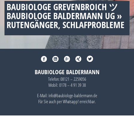
BAUBIOLOGE GREVENBROICH ツ
BAUBIOLOGE BALDERMANN UG »
RUTENGÄNGER, SCHLAFPROBLEME
BAUBIOLOGE BALDERMANN
Telefon:
08121 – 2259056
Mobil:
0178 – 4 91 39 38
E-Mail: info@baubiologe-baldermann.de
Für Sie auch per
Whatsapp!
erreichbar.