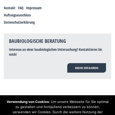
Kontakt
FAQ
Impressum
Haftungsausschluss
Datenschutzerklärung
BAUBIOLOGISCHE BERATUNG
Interesse an einer baubiologischen Untersuchung? Kontaktieren Sie
mich!
MEHR ERFAHREN
Verwendung von Cookies:
Um unsere Webseite für Sie optimal
Hinweis: Trotz zahlreicher Studien, die einen Zusammenhang zwischen
zu gestalten und fortlaufend verbessern zu können,
Elektrosmog und gesundheitlichen Problemen aufzeigen, ist es von der
verwenden wir Cookies. Durch die weitere Nutzung der
praktischen Schulmedizin bisher wissenschaftlich nicht anerkannt, dass