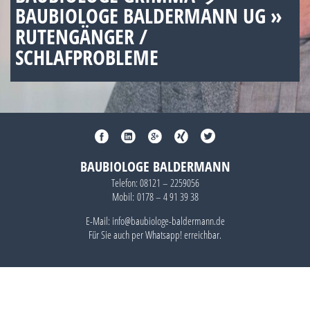
BAUBIOLOGE BALDERMANN UG »
RUTENGÄNGER /
SCHLAFPROBLEME
BAUBIOLOGE BALDERMANN
Telefon:
08121 – 2259056
Mobil:
0178 – 4 91 39 38
E-Mail: info@baubiologe-baldermann.de
Für Sie auch per
Whatsapp!
erreichbar.