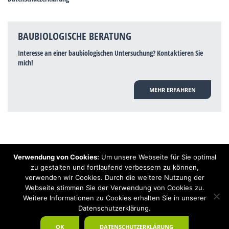
BAUBIOLOGISCHE BERATUNG
Interesse an einer baubiologischen Untersuchung? Kontaktieren Sie
mich!
MEHR ERFAHREN
Verwendung von Cookies:
Um unsere Webseite für Sie optimal
Hinweis: Trotz zahlreicher Studien, die einen Zusammenhang zwischen
zu gestalten und fortlaufend verbessern zu können,
Elektrosmog und gesundheitlichen Problemen aufzeigen, ist es von der
verwenden wir Cookies. Durch die weitere Nutzung der
praktischen Schulmedizin bisher wissenschaftlich nicht anerkannt, dass
Elektrosmog und Erdstrahlen gesundheitliche Auswirkungen haben können.
Webseite stimmen Sie der Verwendung von Cookies zu.
Ähnliches galt auch über Jahrzehnte für die Akkupunktur und die
Weitere Informationen zu Cookies erhalten Sie in unserer
Homöopathie. Sie suchen einen Baubiologen? Baubiologe Baldermnn - Ihr
Datenschutzerklärung.
Spezialist für gesunden Schlaf!
OK
DATENSCHUTZERKLÄRUNG