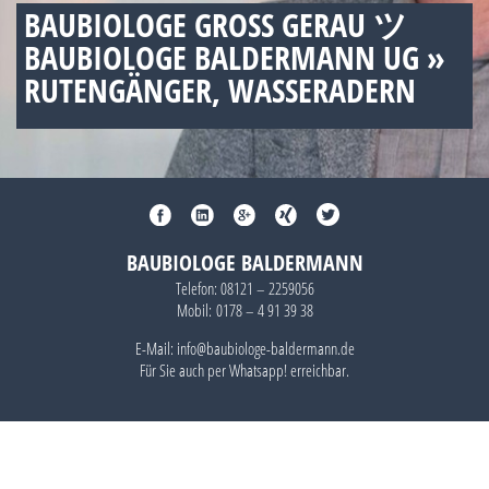
BAUBIOLOGE GROSS GERAU ツ B
AUBIOLOGE BALDERMANN UG » R
UTENGÄNGER, WASSERADERN
BAUBIOLOGE BALDERMANN
Telefon:
08121 – 2259056
Mobil:
0178 – 4 91 39 38
E-Mail: info@baubiologe-baldermann.de
Für Sie auch per
Whatsapp!
erreichbar.