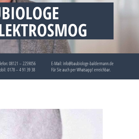
IOLOGE B
LEKTROSMOG
lefon:
08121 – 2259056
E-Mail: info@baubiologe-baldermann.de
bil:
0178 – 4 91 39 38
Für Sie auch per
Whatsapp!
erreichbar.