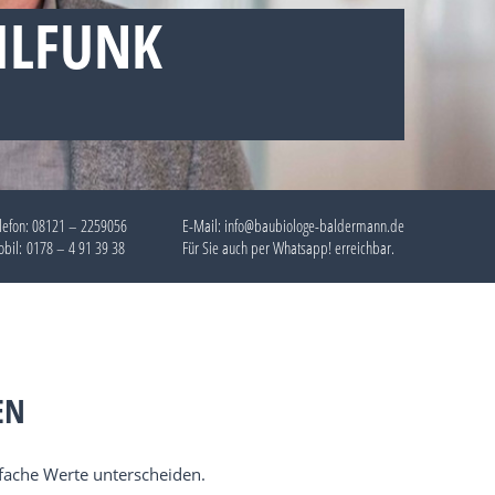
ILFUNK
lefon:
08121 – 2259056
E-Mail: info@baubiologe-baldermann.de
bil:
0178 – 4 91 39 38
Für Sie auch per
Whatsapp!
erreichbar.
EN
-fache Werte unterscheiden.