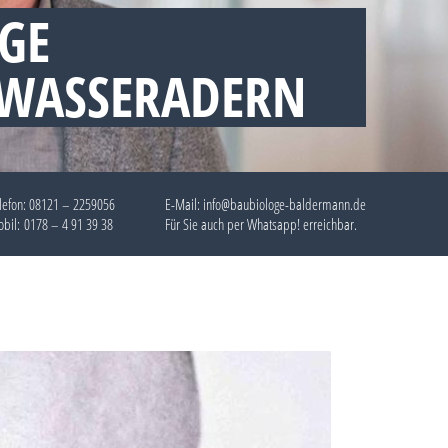
GE
 WASSERADERN
lefon:
08121 – 2259056
E-Mail: info@baubiologe-baldermann.de
bil:
0178 – 4 91 39 38
Für Sie auch per
Whatsapp!
erreichbar.