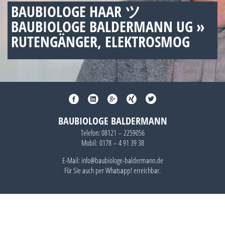
BAUBIOLOGE HAAR ツ
BAUBIOLOGE BALDERMANN UG »
RUTENGÄNGER, ELEKTROSMOG
BAUBIOLOGE BALDERMANN
Telefon:
08121 – 2259056
Mobil:
0178 – 4 91 39 38
E-Mail: info@baubiologe-baldermann.de
Für Sie auch per
Whatsapp!
erreichbar.