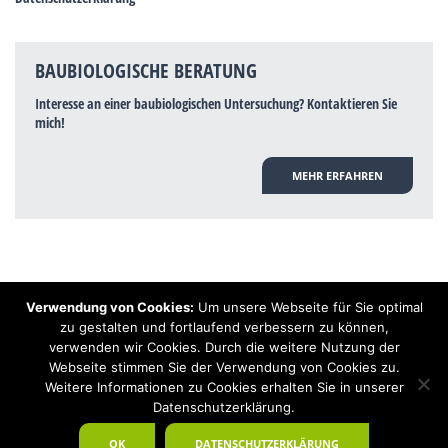
BAUBIOLOGISCHE BERATUNG
Interesse an einer baubiologischen Untersuchung? Kontaktieren Sie
mich!
MEHR ERFAHREN
Verwendung von Cookies:
Um unsere Webseite für Sie optimal
Hinweis: Trotz zahlreicher Studien, die einen Zusammenhang zwischen
zu gestalten und fortlaufend verbessern zu können,
Elektrosmog und gesundheitlichen Problemen aufzeigen, ist es von der
verwenden wir Cookies. Durch die weitere Nutzung der
praktischen Schulmedizin bisher wissenschaftlich nicht anerkannt, dass
Elektrosmog und Erdstrahlen gesundheitliche Auswirkungen haben können.
Webseite stimmen Sie der Verwendung von Cookies zu.
Ähnliches galt auch über Jahrzehnte für die Akkupunktur und die
Weitere Informationen zu Cookies erhalten Sie in unserer
Homöopathie. Sie suchen einen Baubiologen? Baubiologe Baldermnn - Ihr
Datenschutzerklärung.
Spezialist für gesunden Schlaf!
OK
DATENSCHUTZERKLÄRUNG