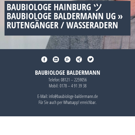
BAUBIOLOGE HAINBURG ツ
BAUBIOLOGE BALDERMANN UG »
RUTENGÄNGER / WASSERADERN
BAUBIOLOGE BALDERMANN
Telefon:
08121 – 2259056
Mobil:
0178 – 4 91 39 38
E-Mail: info@baubiologe-baldermann.de
Für Sie auch per
Whatsapp!
erreichbar.