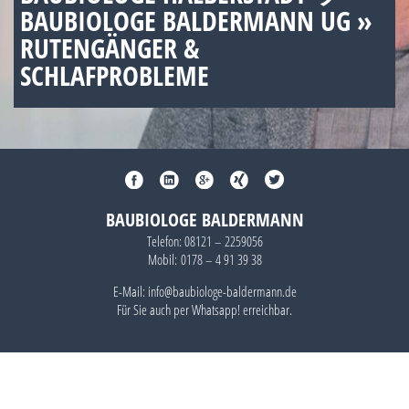
BAUBIOLOGE BALDERMANN UG »
RUTENGÄNGER &
SCHLAFPROBLEME
BAUBIOLOGE BALDERMANN
Telefon:
08121 – 2259056
Mobil:
0178 – 4 91 39 38
E-Mail: info@baubiologe-baldermann.de
Für Sie auch per
Whatsapp!
erreichbar.