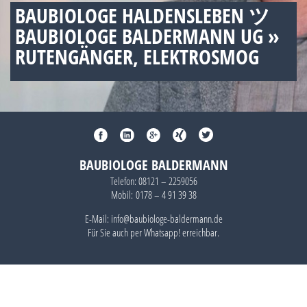
BAUBIOLOGE HALDENSLEBEN ツ
BAUBIOLOGE BALDERMANN UG »
RUTENGÄNGER, ELEKTROSMOG
BAUBIOLOGE BALDERMANN
Telefon:
08121 – 2259056
Mobil:
0178 – 4 91 39 38
E-Mail: info@baubiologe-baldermann.de
Für Sie auch per
Whatsapp!
erreichbar.