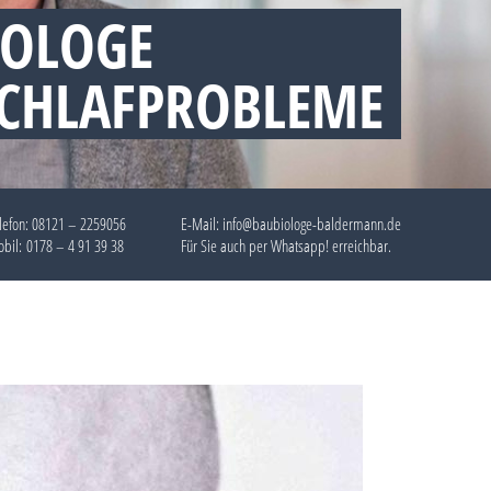
IOLOGE
SCHLAFPROBLEME
lefon:
08121 – 2259056
E-Mail: info@baubiologe-baldermann.de
bil:
0178 – 4 91 39 38
Für Sie auch per
Whatsapp!
erreichbar.