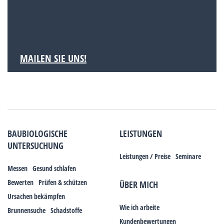
mehrere Jahrhunderte zur Grafschaft
Ravensberg und war zwischen 1816 und 1972
Kreisstadt des Kreises Halle (Westf.).
MAILEN SIE UNS!
BAUBIOLOGISCHE
LEISTUNGEN
UNTERSUCHUNG
Leistungen / Preise
Seminare
Messen
Gesund schlafen
Bewerten
Prüfen & schützen
ÜBER MICH
Ursachen bekämpfen
Wie ich arbeite
Brunnensuche
Schadstoffe
Kundenbewertungen