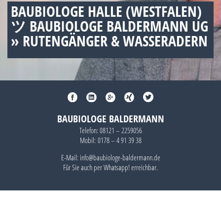
BAUBIOLOGE HALLE (WESTFALEN)
ツ BAUBIOLOGE BALDERMANN UG
» RUTENGÄNGER & WASSERADERN
BAUBIOLOGE BALDERMANN
Telefon:
08121 – 2259056
Mobil:
0178 – 4 91 39 38
E-Mail: info@baubiologe-baldermann.de
Für Sie auch per
Whatsapp!
erreichbar.